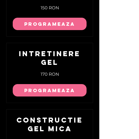
150
150 RON
de
lei
românești
programeaza
Intretinere
Gel
170
170 RON
de
lei
românești
programeaza
Constructie
Gel Mica
200